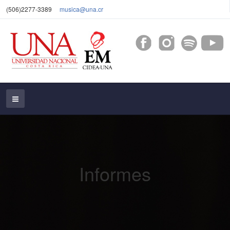
(506)2277-3389
musica@una.cr
Informes