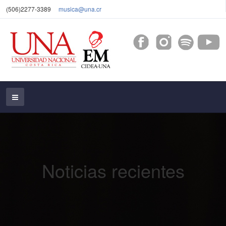
(506)2277-3389
musica@una.cr
Noticias recientes