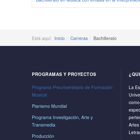
Está aquí:
Inicio
Carreras
Bachillerato
PROGRAMAS Y PROYECTOS
¿QU
Programa Preuniversitario de Formación
La Es
Musical
Unive
como 
Pianismo Mundial
espec
Programa Investigación, Arte y
perte
Transmedia
Artes
Letr
Producción