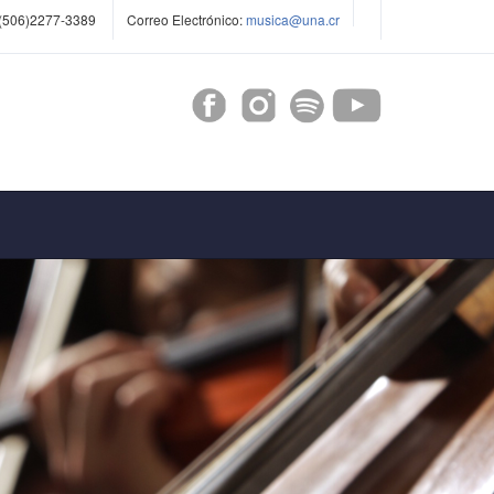
(506)2277-3389
Correo Electrónico:
musica@una.cr