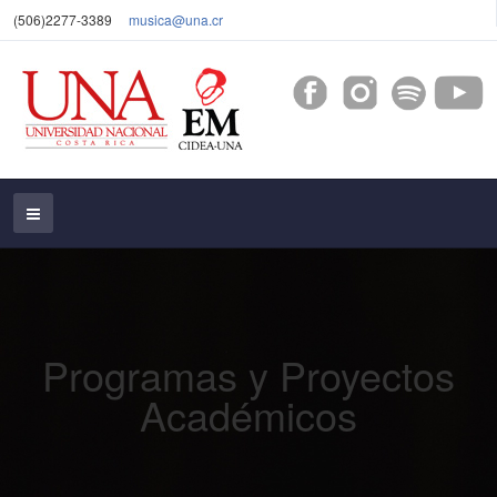
(506)2277-3389
musica@una.cr
Programas y Proyectos
Académicos