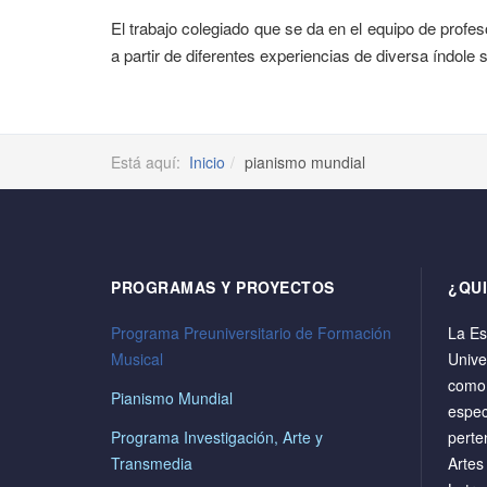
El trabajo colegiado que se da en el equipo de prof
a partir de diferentes experiencias de diversa índole
Está aquí:
Inicio
pianismo mundial
PROGRAMAS Y PROYECTOS
¿QU
Programa Preuniversitario de Formación
La Es
Musical
Unive
como 
Pianismo Mundial
espec
Programa Investigación, Arte y
perte
Transmedia
Artes