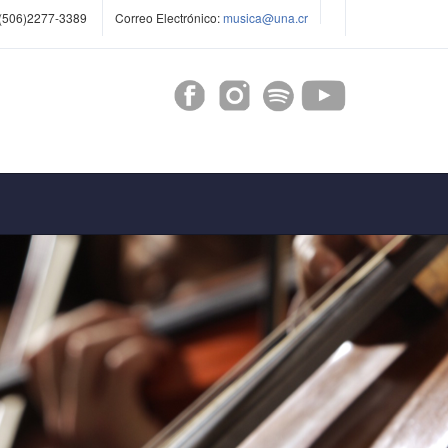
(506)2277-3389
Correo Electrónico:
musica@una.cr