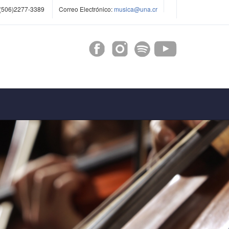
(506)2277-3389
Correo Electrónico:
musica@una.cr