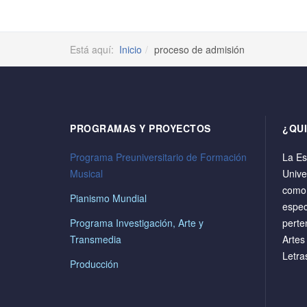
Está aquí:
Inicio
proceso de admisión
PROGRAMAS Y PROYECTOS
¿QU
Programa Preuniversitario de Formación
La Es
Musical
Unive
como 
Pianismo Mundial
espec
Programa Investigación, Arte y
perte
Transmedia
Artes
Letr
Producción