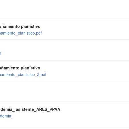
pañamiento pianístivo
amiento_pianistico.pdf
f
pañamiento pianístivo
namiento_pianistico_2.pdf
ademia_ asistente_ARES_PPAA
ademia_