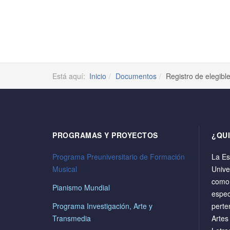
Está aquí:
Inicio
Documentos
Registro de elegibl
PROGRAMAS Y PROYECTOS
¿QU
Programa Preuniversitario de Formación
La Es
Musical
Unive
como 
Pianismo Mundial
espec
Programa Investigación, Arte y
perte
Transmedia
Artes