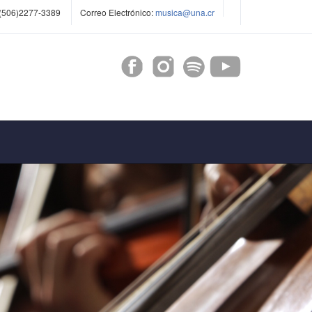
(506)2277-3389
Correo Electrónico:
musica@una.cr