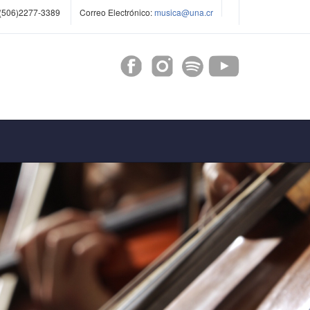
(506)2277-3389
Correo Electrónico:
musica@una.cr