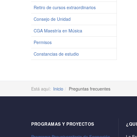
Retiro de cursos extraordinarios
Consejo de Unidad
CGA Maestría en Música
Permisos
Constancias de estudio
Está aquí:
Inicio
Preguntas frecuentes
PROGRAMAS Y PROYECTOS
¿QU
Programa Preuniversitario de Formación
La Es